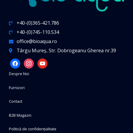
+40-(0)365-421.786
+40-(0)745-110.534
office@bioaqua.ro
Târgu Mureș, Str. Dobrogeanu Gherea nr.39
facebook
instagram
youtube
Despre Noi
Furnizori
Contact
B2B Magazin
Politică de confidențialitate