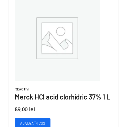
REACTIVI
Merck HCl acid clorhidric 37% 1 L
89,00
lei
ADAUGĂ ÎN COȘ