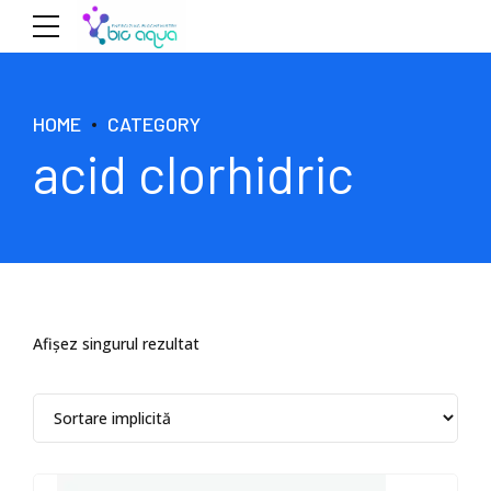
HOME
CATEGORY
acid clorhidric
Afișez singurul rezultat