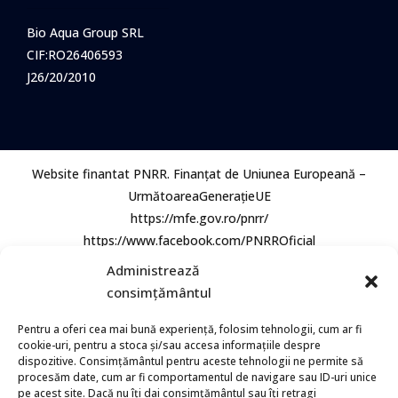
Bio Aqua Group SRL
CIF:RO26406593
J26/20/2010
Website finantat PNRR. Finanțat de Uniunea Europeană –
UrmătoareaGenerațieUE
https://mfe.gov.ro/pnrr/
https://www.facebook.com/PNRROficial
Administrează
consimțământul
Pentru a oferi cea mai bună experiență, folosim tehnologii, cum ar fi
cookie-uri, pentru a stoca și/sau accesa informațiile despre
dispozitive. Consimțământul pentru aceste tehnologii ne permite să
procesăm date, cum ar fi comportamentul de navigare sau ID-uri unice
© 2026 Bio Aqua Group. Toate Drepturile rezervate.
pe acest site. Dacă nu îți dai consimțământul sau îți retragi