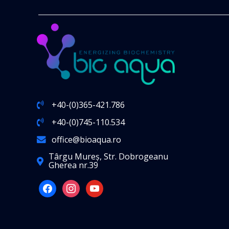
+40-(0)365-421.786
+40-(0)745-110.534
office@bioaqua.ro
Târgu Mureș, Str. Dobrogeanu
Gherea nr.39
facebook
instagram
youtube