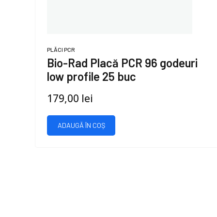
PLĂCI PCR
Bio-Rad Placă PCR 96 godeuri
low profile 25 buc
179,00
lei
ADAUGĂ ÎN COȘ