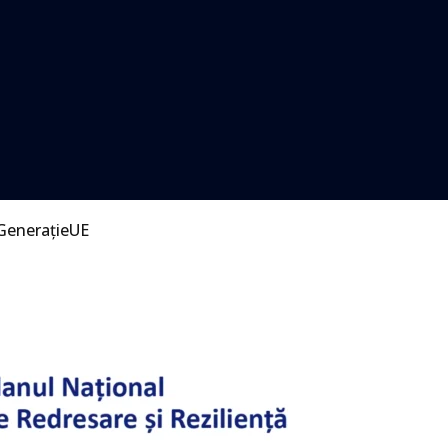
GenerațieUE