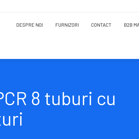
DESPRE NOI
FURNIZORI
CONTACT
B2B M
CR 8 tuburi cu
uri