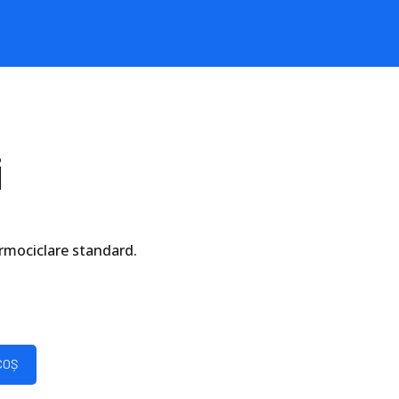
i
rmociclare standard.
COȘ