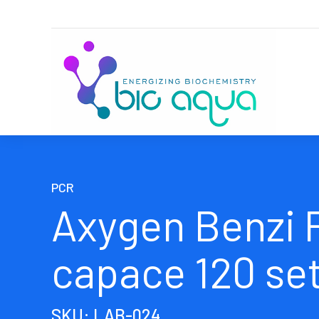
PCR
Axygen Benzi P
capace 120 set
SKU: LAB-024