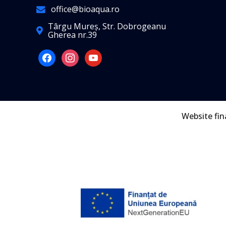
office@bioaqua.ro
Târgu Mureș, Str. Dobrogeanu
Gherea nr.39
facebook
instagram
youtube
Website fi